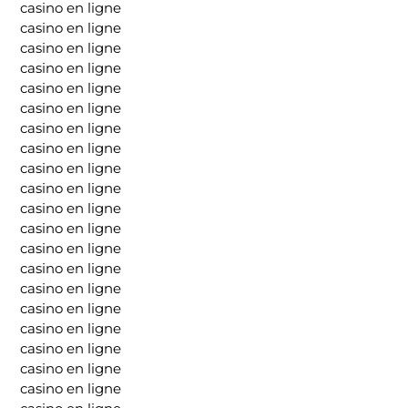
casino en ligne
casino en ligne
casino en ligne
casino en ligne
casino en ligne
casino en ligne
casino en ligne
casino en ligne
casino en ligne
casino en ligne
casino en ligne
casino en ligne
casino en ligne
casino en ligne
casino en ligne
casino en ligne
casino en ligne
casino en ligne
casino en ligne
casino en ligne