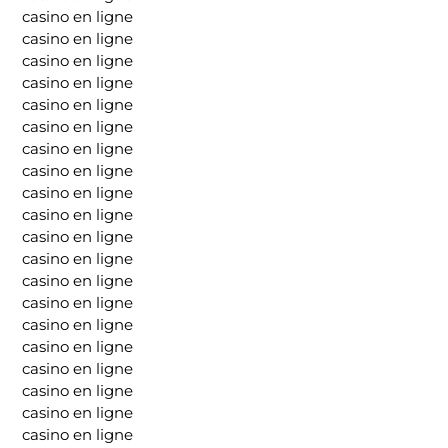
casino en ligne
casino en ligne
casino en ligne
casino en ligne
casino en ligne
casino en ligne
casino en ligne
casino en ligne
casino en ligne
casino en ligne
casino en ligne
casino en ligne
casino en ligne
casino en ligne
casino en ligne
casino en ligne
casino en ligne
casino en ligne
casino en ligne
casino en ligne