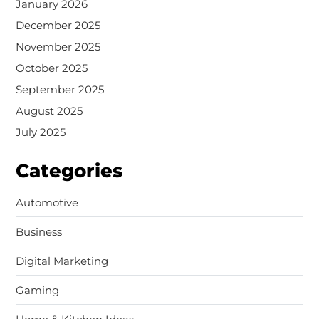
January 2026
December 2025
November 2025
October 2025
September 2025
August 2025
July 2025
Categories
Automotive
Business
Digital Marketing
Gaming