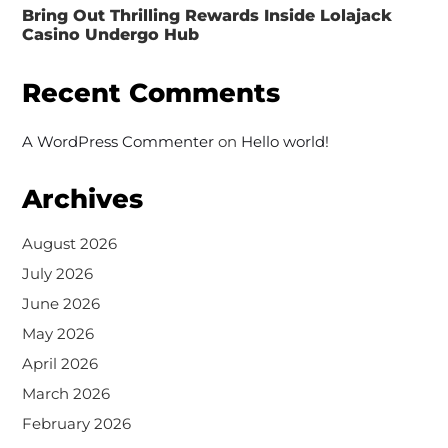
Bring Out Thrilling Rewards Inside Lolajack
Casino Undergo Hub
Recent Comments
A WordPress Commenter
on
Hello world!
Archives
August 2026
July 2026
June 2026
May 2026
April 2026
March 2026
February 2026