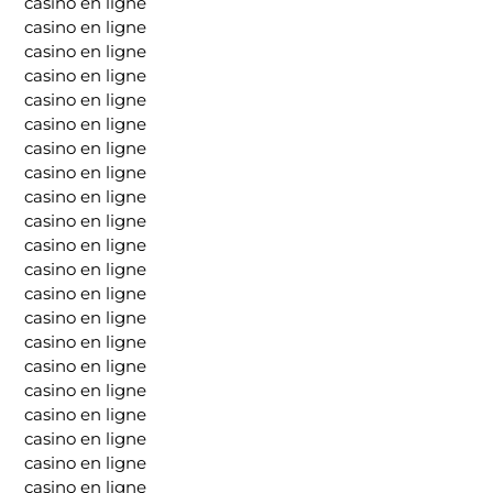
casino en ligne
casino en ligne
casino en ligne
casino en ligne
casino en ligne
casino en ligne
casino en ligne
casino en ligne
casino en ligne
casino en ligne
casino en ligne
casino en ligne
casino en ligne
casino en ligne
casino en ligne
casino en ligne
casino en ligne
casino en ligne
casino en ligne
casino en ligne
casino en ligne