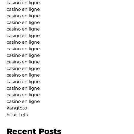
casino en ligne
casino en ligne
casino en ligne
casino en ligne
casino en ligne
casino en ligne
casino en ligne
casino en ligne
casino en ligne
casino en ligne
casino en ligne
casino en ligne
casino en ligne
casino en ligne
casino en ligne
casino en ligne
kangtoto
Situs Toto
Recent Posts