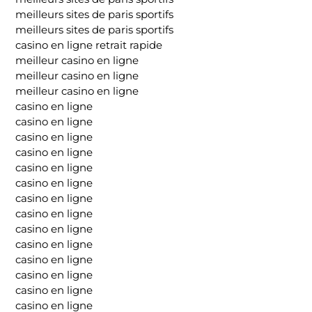
meilleurs sites de paris sportifs
meilleurs sites de paris sportifs
casino en ligne retrait rapide
meilleur casino en ligne
meilleur casino en ligne
meilleur casino en ligne
casino en ligne
casino en ligne
casino en ligne
casino en ligne
casino en ligne
casino en ligne
casino en ligne
casino en ligne
casino en ligne
casino en ligne
casino en ligne
casino en ligne
casino en ligne
casino en ligne