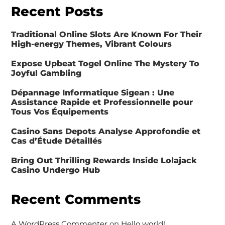
Recent Posts
Traditional Online Slots Are Known For Their
High-energy Themes, Vibrant Colours
Expose Upbeat Togel Online The Mystery To
Joyful Gambling
Dépannage Informatique Sigean : Une
Assistance Rapide et Professionnelle pour
Tous Vos Équipements
Casino Sans Depots Analyse Approfondie et
Cas d’Étude Détaillés
Bring Out Thrilling Rewards Inside Lolajack
Casino Undergo Hub
Recent Comments
A WordPress Commenter
on
Hello world!