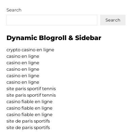
Search
Search
Dynamic Blogroll & Sidebar
crypto casino en ligne
casino en ligne
casino en ligne
casino en ligne
casino en ligne
casino en ligne
site paris sportif tennis
site paris sportif tennis
casino fiable en ligne
casino fiable en ligne
casino fiable en ligne
site de paris sportifs
site de paris sportifs