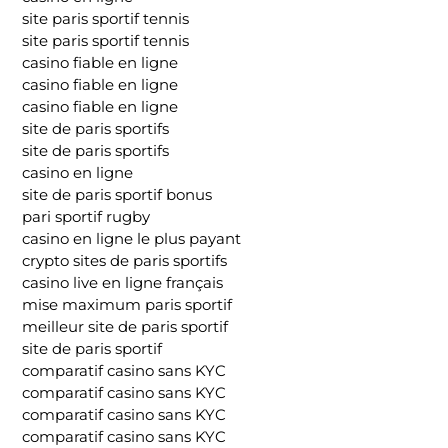
site paris sportif tennis
site paris sportif tennis
casino fiable en ligne
casino fiable en ligne
casino fiable en ligne
site de paris sportifs
site de paris sportifs
casino en ligne
site de paris sportif bonus
pari sportif rugby
casino en ligne le plus payant
crypto sites de paris sportifs
casino live en ligne français
mise maximum paris sportif
meilleur site de paris sportif
site de paris sportif
comparatif casino sans KYC
comparatif casino sans KYC
comparatif casino sans KYC
comparatif casino sans KYC