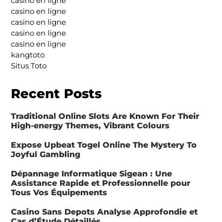
casino en ligne
casino en ligne
casino en ligne
casino en ligne
casino en ligne
kangtoto
Situs Toto
Recent Posts
Traditional Online Slots Are Known For Their
High-energy Themes, Vibrant Colours
Expose Upbeat Togel Online The Mystery To
Joyful Gambling
Dépannage Informatique Sigean : Une
Assistance Rapide et Professionnelle pour
Tous Vos Équipements
Casino Sans Depots Analyse Approfondie et
Cas d’Étude Détaillés