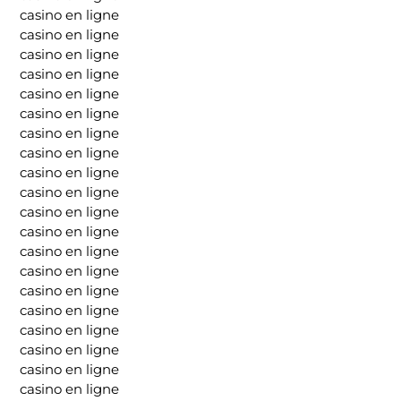
casino en ligne
casino en ligne
casino en ligne
casino en ligne
casino en ligne
casino en ligne
casino en ligne
casino en ligne
casino en ligne
casino en ligne
casino en ligne
casino en ligne
casino en ligne
casino en ligne
casino en ligne
casino en ligne
casino en ligne
casino en ligne
casino en ligne
casino en ligne