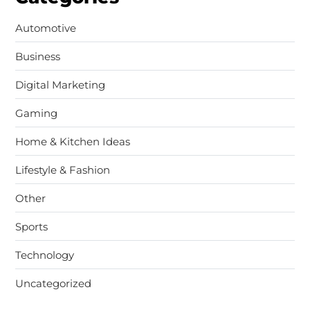
Automotive
Business
Digital Marketing
Gaming
Home & Kitchen Ideas
Lifestyle & Fashion
Other
Sports
Technology
Uncategorized