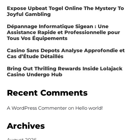
Expose Upbeat Togel Online The Mystery To
Joyful Gambling
Dépannage Informatique Sigean : Une
Assistance Rapide et Professionnelle pour
Tous Vos Équipements
Casino Sans Depots Analyse Approfondie et
Cas d’Étude Détaillés
Bring Out Thrilling Rewards Inside Lolajack
Casino Undergo Hub
Recent Comments
A WordPress Commenter
on
Hello world!
Archives
August 2026