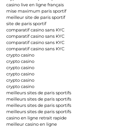
casino live en ligne français
mise maximum paris sportif
meilleur site de paris sportif
site de paris sportif
comparatif casino sans KYC
comparatif casino sans KYC
comparatif casino sans KYC
comparatif casino sans KYC
crypto casino
crypto casino
crypto casino
crypto casino
crypto casino
crypto casino
meilleurs sites de paris sportifs
meilleurs sites de paris sportifs
meilleurs sites de paris sportifs
meilleurs sites de paris sportifs
casino en ligne retrait rapide
meilleur casino en ligne